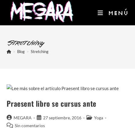
Ir
al
MENÚ
contenido
Stretching
>
Blog
>
Stretching
Praesent libro se cursus ante
Autor
Publicación
Categoría
MEGARA
27 septiembre, 2016
Yoga
de
de
de
Comentarios
Sin comentarios
la
la
la
de