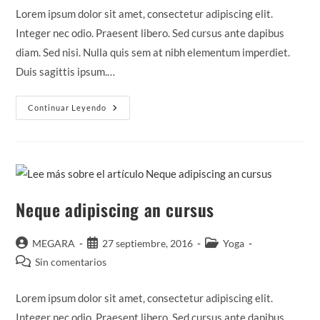
entrada:
entrada:
entrada:
la
Lorem ipsum dolor sit amet, consectetur adipiscing elit.
entrada:
Integer nec odio. Praesent libero. Sed cursus ante dapibus
diam. Sed nisi. Nulla quis sem at nibh elementum imperdiet.
Duis sagittis ipsum.…
Praesent
Continuar Leyendo
Libro
Se
Cursus
Ante
Neque adipiscing an cursus
Autor
Publicación
Categoría
MEGARA
27 septiembre, 2016
Yoga
de
de
de
Comentarios
Sin comentarios
la
la
la
de
entrada:
entrada:
entrada:
la
Lorem ipsum dolor sit amet, consectetur adipiscing elit.
entrada:
Integer nec odio. Praesent libero. Sed cursus ante dapibus