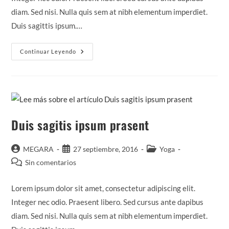
diam. Sed nisi. Nulla quis sem at nibh elementum imperdiet.
Duis sagittis ipsum.…
Neque
Continuar Leyendo
Adipiscing
An
Cursus
Duis sagitis ipsum prasent
Autor
Publicación
Categoría
MEGARA
27 septiembre, 2016
Yoga
de
de
de
Comentarios
Sin comentarios
la
la
la
de
entrada:
entrada:
entrada:
la
Lorem ipsum dolor sit amet, consectetur adipiscing elit.
entrada:
Integer nec odio. Praesent libero. Sed cursus ante dapibus
diam. Sed nisi. Nulla quis sem at nibh elementum imperdiet.