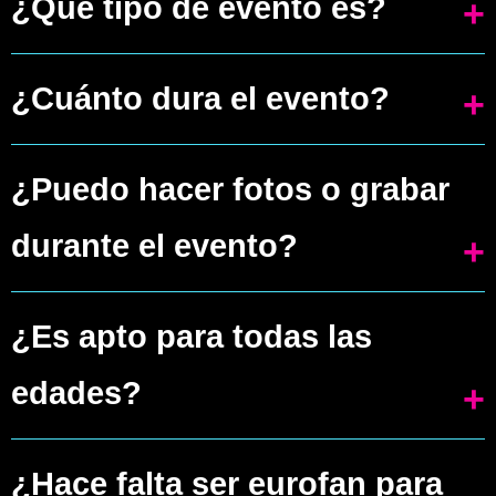
¿Qué tipo de evento es?
No es un concierto completo ni una
¿Cuánto dura el evento?
charla convencional. Es una
Aproximadamente 2h en total.
experiencia íntima donde
¿Puedo hacer fotos o grabar
compartimos, sin filtros, todo lo que
durante el evento?
vivimos en nuestro camino a
Solo en la parte de concierto. Al final,
Eurovisión pasando por el Benidorm
¿Es apto para todas las
es un evento en el que nos abrimos
Fest. Y por supuesto, también hay
edades?
completamente con vosotr@s y nos
lugar para la música en acústico.
gustaría conservar esa intimidad para
Sí, aunque lo recomendamos para
¿Hace falta ser eurofan para
hacer los eventos lo más únicos
mayores de 12 años por el contenido