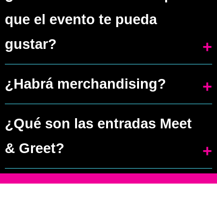
que el evento te pueda
posibles.
y formato.
gustar?
En absoluto, de hecho quizá ni
¿Habrá merchandising?
siquiera haga falta que seas seguidor
Sí, en algunas ciudades habrá merch
de MEGARA. Fue una experiencia
¿Qué son las entradas Meet
exclusivo de la banda.
que merece la pena contarla.
& Greet?
En algunas ciudades habilitaremos
unas entradas con opción a meet &
greet para poder conocernos